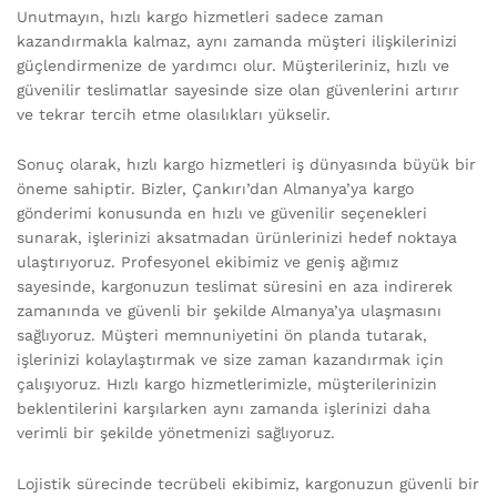
Unutmayın, hızlı kargo hizmetleri sadece zaman
kazandırmakla kalmaz, aynı zamanda müşteri ilişkilerinizi
güçlendirmenize de yardımcı olur. Müşterileriniz, hızlı ve
güvenilir teslimatlar sayesinde size olan güvenlerini artırır
ve tekrar tercih etme olasılıkları yükselir.
Sonuç olarak, hızlı kargo hizmetleri iş dünyasında büyük bir
öneme sahiptir. Bizler, Çankırı’dan Almanya’ya kargo
gönderimi konusunda en hızlı ve güvenilir seçenekleri
sunarak, işlerinizi aksatmadan ürünlerinizi hedef noktaya
ulaştırıyoruz. Profesyonel ekibimiz ve geniş ağımız
sayesinde, kargonuzun teslimat süresini en aza indirerek
zamanında ve güvenli bir şekilde Almanya’ya ulaşmasını
sağlıyoruz. Müşteri memnuniyetini ön planda tutarak,
işlerinizi kolaylaştırmak ve size zaman kazandırmak için
çalışıyoruz. Hızlı kargo hizmetlerimizle, müşterilerinizin
beklentilerini karşılarken aynı zamanda işlerinizi daha
verimli bir şekilde yönetmenizi sağlıyoruz.
Lojistik sürecinde tecrübeli ekibimiz, kargonuzun güvenli bir