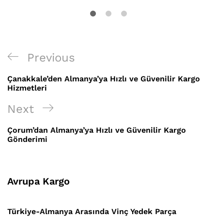
Yazı
Previous
Previous
gezinmesi
Post
Çanakkale’den Almanya’ya Hızlı ve Güvenilir Kargo
Hizmetleri
Next
Next
Post
Çorum’dan Almanya’ya Hızlı ve Güvenilir Kargo
Gönderimi
Avrupa Kargo
Türkiye-Almanya Arasında Vinç Yedek Parça