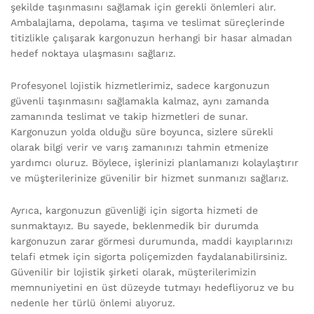
şekilde taşınmasını sağlamak için gerekli önlemleri alır.
Ambalajlama, depolama, taşıma ve teslimat süreçlerinde
titizlikle çalışarak kargonuzun herhangi bir hasar almadan
hedef noktaya ulaşmasını sağlarız.
Profesyonel lojistik hizmetlerimiz, sadece kargonuzun
güvenli taşınmasını sağlamakla kalmaz, aynı zamanda
zamanında teslimat ve takip hizmetleri de sunar.
Kargonuzun yolda olduğu süre boyunca, sizlere sürekli
olarak bilgi verir ve varış zamanınızı tahmin etmenize
yardımcı oluruz. Böylece, işlerinizi planlamanızı kolaylaştırır
ve müşterilerinize güvenilir bir hizmet sunmanızı sağlarız.
Ayrıca, kargonuzun güvenliği için sigorta hizmeti de
sunmaktayız. Bu sayede, beklenmedik bir durumda
kargonuzun zarar görmesi durumunda, maddi kayıplarınızı
telafi etmek için sigorta poliçemizden faydalanabilirsiniz.
Güvenilir bir lojistik şirketi olarak, müşterilerimizin
memnuniyetini en üst düzeyde tutmayı hedefliyoruz ve bu
nedenle her türlü önlemi alıyoruz.