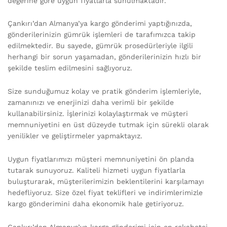
değerine göre uygun fiyatlarla sunulmaktadır.
Çankırı’dan Almanya’ya kargo gönderimi yaptığınızda,
gönderilerinizin gümrük işlemleri de tarafımızca takip
edilmektedir. Bu sayede, gümrük prosedürleriyle ilgili
herhangi bir sorun yaşamadan, gönderilerinizin hızlı bir
şekilde teslim edilmesini sağlıyoruz.
Size sunduğumuz kolay ve pratik gönderim işlemleriyle,
zamanınızı ve enerjinizi daha verimli bir şekilde
kullanabilirsiniz. İşlerinizi kolaylaştırmak ve müşteri
memnuniyetini en üst düzeyde tutmak için sürekli olarak
yenilikler ve geliştirmeler yapmaktayız.
Uygun fiyatlarımızı müşteri memnuniyetini ön planda
tutarak sunuyoruz. Kaliteli hizmeti uygun fiyatlarla
buluşturarak, müşterilerimizin beklentilerini karşılamayı
hedefliyoruz. Size özel fiyat teklifleri ve indirimlerimizle
kargo gönderimini daha ekonomik hale getiriyoruz.
Çankırı’dan Almanya’ya kargo gönderimi için en rekabetçi