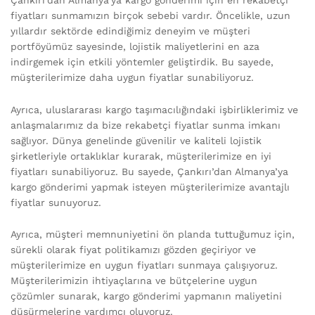
fiyatları sunmamızın birçok sebebi vardır. Öncelikle, uzun
yıllardır sektörde edindiğimiz deneyim ve müşteri
portföyümüz sayesinde, lojistik maliyetlerini en aza
indirgemek için etkili yöntemler geliştirdik. Bu sayede,
müşterilerimize daha uygun fiyatlar sunabiliyoruz.
Ayrıca, uluslararası kargo taşımacılığındaki işbirliklerimiz ve
anlaşmalarımız da bize rekabetçi fiyatlar sunma imkanı
sağlıyor. Dünya genelinde güvenilir ve kaliteli lojistik
şirketleriyle ortaklıklar kurarak, müşterilerimize en iyi
fiyatları sunabiliyoruz. Bu sayede, Çankırı’dan Almanya’ya
kargo gönderimi yapmak isteyen müşterilerimize avantajlı
fiyatlar sunuyoruz.
Ayrıca, müşteri memnuniyetini ön planda tuttuğumuz için,
sürekli olarak fiyat politikamızı gözden geçiriyor ve
müşterilerimize en uygun fiyatları sunmaya çalışıyoruz.
Müşterilerimizin ihtiyaçlarına ve bütçelerine uygun
çözümler sunarak, kargo gönderimi yapmanın maliyetini
düşürmelerine yardımcı oluyoruz.