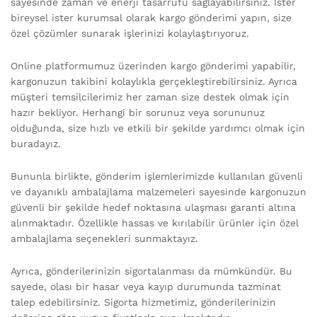
sayesinde zaman ve enerji tasarrufu sağlayabilirsiniz. İster
bireysel ister kurumsal olarak kargo gönderimi yapın, size
özel çözümler sunarak işlerinizi kolaylaştırıyoruz.
Online platformumuz üzerinden kargo gönderimi yapabilir,
kargonuzun takibini kolaylıkla gerçekleştirebilirsiniz. Ayrıca
müşteri temsilcilerimiz her zaman size destek olmak için
hazır bekliyor. Herhangi bir sorunuz veya sorununuz
olduğunda, size hızlı ve etkili bir şekilde yardımcı olmak için
buradayız.
Bununla birlikte, gönderim işlemlerimizde kullanılan güvenli
ve dayanıklı ambalajlama malzemeleri sayesinde kargonuzun
güvenli bir şekilde hedef noktasına ulaşması garanti altına
alınmaktadır. Özellikle hassas ve kırılabilir ürünler için özel
ambalajlama seçenekleri sunmaktayız.
Ayrıca, gönderilerinizin sigortalanması da mümkündür. Bu
sayede, olası bir hasar veya kayıp durumunda tazminat
talep edebilirsiniz. Sigorta hizmetimiz, gönderilerinizin