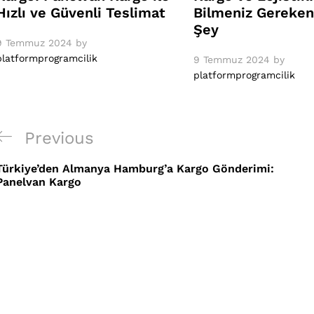
Hızlı ve Güvenli Teslimat
Bilmeniz Gereken
Şey
9 Temmuz 2024
by
platformprogramcilik
9 Temmuz 2024
by
platformprogramcilik
Yazı
Previous
Previous
gezinmesi
Post
Türkiye’den Almanya Hamburg’a Kargo Gönderimi:
Panelvan Kargo