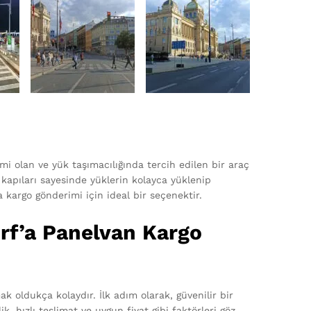
cmi olan ve yük taşımacılığında tercih edilen bir araç
 kapıları sayesinde yüklerin kolayca yüklenip
 kargo gönderimi için ideal bir seçenektir.
rf’a Panelvan Kargo
 oldukça kolaydır. İlk adım olarak, güvenilir bir
k, hızlı teslimat ve uygun fiyat gibi faktörleri göz