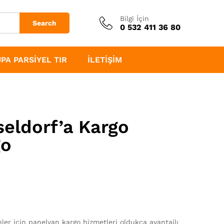
Bilgi İçin
Search
0 532 411 36 80
PA PARSIYEL TIR
İLETIŞIM
eldorf’a Kargo
go
er için panelvan kargo hizmetleri oldukça avantajlı