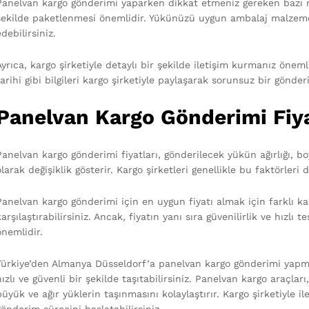
Panelvan kargo gönderimi yaparken dikkat etmeniz gereken bazı no
şekilde paketlenmesi önemlidir. Yükünüzü uygun ambalaj malzemel
edebilirsiniz.
Ayrıca, kargo şirketiyle detaylı bir şekilde iletişim kurmanız öneml
tarihi gibi bilgileri kargo şirketiyle paylaşarak sorunsuz bir gönder
Panelvan Kargo Gönderimi Fiya
Panelvan kargo gönderimi fiyatları, gönderilecek yükün ağırlığı, bo
olarak değişiklik gösterir. Kargo şirketleri genellikle bu faktörleri
Panelvan kargo gönderimi için en uygun fiyatı almak için farklı karg
karşılaştırabilirsiniz. Ancak, fiyatın yanı sıra güvenilirlik ve hızl
önemlidir.
Türkiye’den Almanya Düsseldorf’a panelvan kargo gönderimi yapmak 
hızlı ve güvenli bir şekilde taşıtabilirsiniz. Panelvan kargo araçla
büyük ve ağır yüklerin taşınmasını kolaylaştırır. Kargo şirketiyle 
gönderim sürecini başlatabilirsiniz.