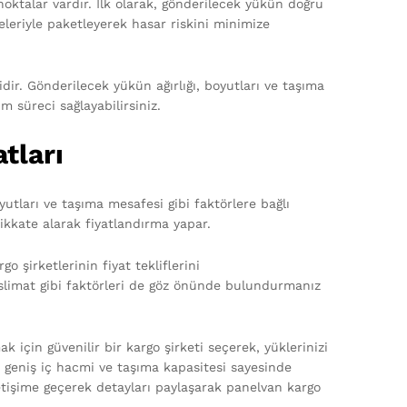
ktalar vardır. İlk olarak, gönderilecek yükün doğru
eriyle paketleyerek hasar riskini minimize
idir. Gönderilecek yükün ağırlığı, boyutları ve taşıma
im süreci sağlayabilirsiniz.
tları
yutları ve taşıma mesafesi gibi faktörlere bağlı
 dikkate alarak fiyatlandırma yapar.
o şirketlerinin fiyat tekliflerini
ı teslimat gibi faktörleri de göz önünde bulundurmanız
için güvenilir bir kargo şirketi seçerek, yüklerinizi
rı, geniş iç hacmi ve taşıma kapasitesi sayesinde
iletişime geçerek detayları paylaşarak panelvan kargo