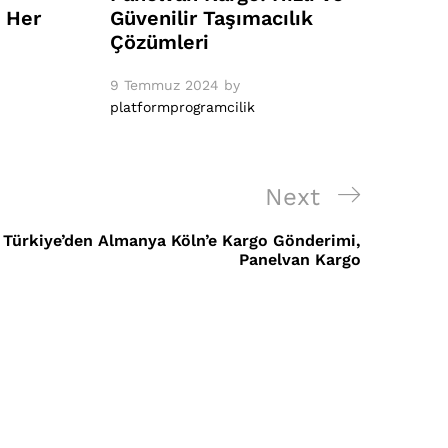
 Her
Güvenilir Taşımacılık
Çözümleri
9 Temmuz 2024
by
platformprogramcilik
Next
Next
Post
Türkiye’den Almanya Köln’e Kargo Gönderimi,
Panelvan Kargo