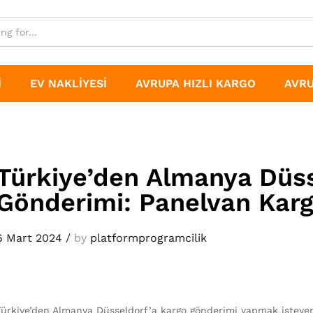
I
EV NAKLIYESI
AVRUPA HIZLI KARGO
AVRU
Türkiye’den Almanya Düss
Gönderimi: Panelvan Kar
6 Mart 2024
/
by
platformprogramcilik
Türkiye’den Almanya Düsseldorf’a kargo gönderimi yapmak isteyenl