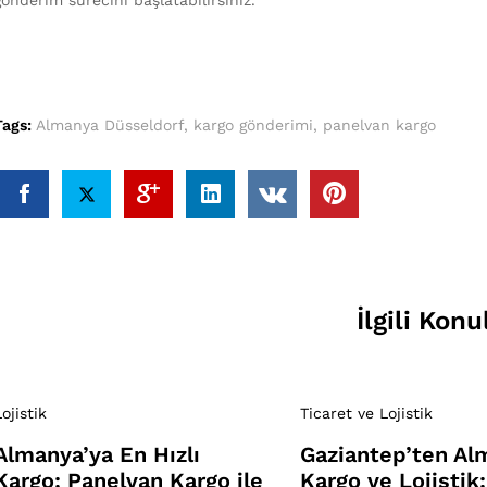
Tags:
Almanya Düsseldorf
,
kargo gönderimi
,
panelvan kargo
İlgili Konu
Lojistik
Ticaret ve Lojistik
Almanya’ya En Hızlı
Gaziantep’ten Al
Kargo: Panelvan Kargo ile
Kargo ve Lojistik: