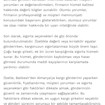
yorumları ve değerlendirmeleri, firmanın hizmet kalitesi
hakkında değerli bilgiler sunabilir. Olumlu yorumlar,
firmanın profesyonelliği ve müşteri memnuniyeti
konusundaki başarısını gösterebilirken, olumsuz yorumlar
ise olası riskler hakkında bir uyarı niteliğinde olabilir.
Son olarak, sigorta seçenekleri de göz önünde
bulundurulmalıdır. Özellikle değerli veya kırılabilir eşyalar
gönderirken, kargonuzun sigortalanması büyük önem taşır.
Çoğu kargo şirketi, ek bir ücret karşılığında sigorta hizmeti
sunar. Bu hizmet, gönderinizin kaybolması veya hasar
görmesi durumunda maddi kayıplarınızı karşılamada
yardımcı olabilir.
Özetle, Balıkesir’den Almanya’ya kargo gönderimi yaparken
güvenilirlik, fiyatlandırma, müşteri yorumları ve sigorta
seçenekleri gibi faktörleri dikkate almak, gönderinizin
güvenli ve zamanında ulaşmasını sağlayacaktır. Bu
faktörlere dikkat ederek, en uygun kargo şirketini seçebilir
ve gönderi sürecini sorunsuz bir şekilde tamamlayabilirsiniz.