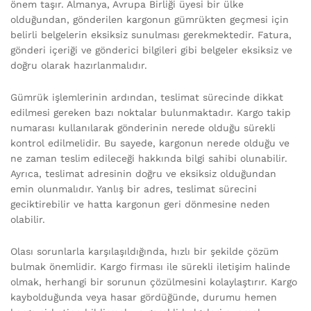
önem taşır. Almanya, Avrupa Birliği üyesi bir ülke
olduğundan, gönderilen kargonun gümrükten geçmesi için
belirli belgelerin eksiksiz sunulması gerekmektedir. Fatura,
gönderi içeriği ve gönderici bilgileri gibi belgeler eksiksiz ve
doğru olarak hazırlanmalıdır.
Gümrük işlemlerinin ardından, teslimat sürecinde dikkat
edilmesi gereken bazı noktalar bulunmaktadır. Kargo takip
numarası kullanılarak gönderinin nerede olduğu sürekli
kontrol edilmelidir. Bu sayede, kargonun nerede olduğu ve
ne zaman teslim edileceği hakkında bilgi sahibi olunabilir.
Ayrıca, teslimat adresinin doğru ve eksiksiz olduğundan
emin olunmalıdır. Yanlış bir adres, teslimat sürecini
geciktirebilir ve hatta kargonun geri dönmesine neden
olabilir.
Olası sorunlarla karşılaşıldığında, hızlı bir şekilde çözüm
bulmak önemlidir. Kargo firması ile sürekli iletişim halinde
olmak, herhangi bir sorunun çözülmesini kolaylaştırır. Kargo
kaybolduğunda veya hasar gördüğünde, durumu hemen