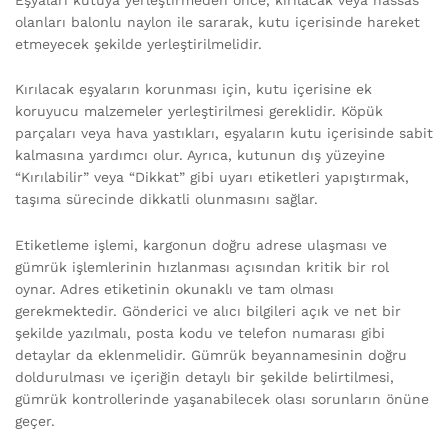
olanları balonlu naylon ile sararak, kutu içerisinde hareket
etmeyecek şekilde yerleştirilmelidir.
Kırılacak eşyaların korunması için, kutu içerisine ek
koruyucu malzemeler yerleştirilmesi gereklidir. Köpük
parçaları veya hava yastıkları, eşyaların kutu içerisinde sabit
kalmasına yardımcı olur. Ayrıca, kutunun dış yüzeyine
“Kırılabilir” veya “Dikkat” gibi uyarı etiketleri yapıştırmak,
taşıma sürecinde dikkatli olunmasını sağlar.
Etiketleme işlemi, kargonun doğru adrese ulaşması ve
gümrük işlemlerinin hızlanması açısından kritik bir rol
oynar. Adres etiketinin okunaklı ve tam olması
gerekmektedir. Gönderici ve alıcı bilgileri açık ve net bir
şekilde yazılmalı, posta kodu ve telefon numarası gibi
detaylar da eklenmelidir. Gümrük beyannamesinin doğru
doldurulması ve içeriğin detaylı bir şekilde belirtilmesi,
gümrük kontrollerinde yaşanabilecek olası sorunların önüne
geçer.