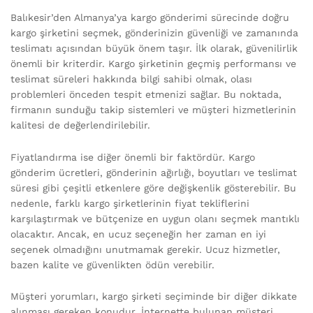
Balıkesir’den Almanya’ya kargo gönderimi sürecinde doğru
kargo şirketini seçmek, gönderinizin güvenliği ve zamanında
teslimatı açısından büyük önem taşır. İlk olarak, güvenilirlik
önemli bir kriterdir. Kargo şirketinin geçmiş performansı ve
teslimat süreleri hakkında bilgi sahibi olmak, olası
problemleri önceden tespit etmenizi sağlar. Bu noktada,
firmanın sunduğu takip sistemleri ve müşteri hizmetlerinin
kalitesi de değerlendirilebilir.
Fiyatlandırma ise diğer önemli bir faktördür. Kargo
gönderim ücretleri, gönderinin ağırlığı, boyutları ve teslimat
süresi gibi çeşitli etkenlere göre değişkenlik gösterebilir. Bu
nedenle, farklı kargo şirketlerinin fiyat tekliflerini
karşılaştırmak ve bütçenize en uygun olanı seçmek mantıklı
olacaktır. Ancak, en ucuz seçeneğin her zaman en iyi
seçenek olmadığını unutmamak gerekir. Ucuz hizmetler,
bazen kalite ve güvenlikten ödün verebilir.
Müşteri yorumları, kargo şirketi seçiminde bir diğer dikkate
alınması gereken konudur. İnternette bulunan müşteri