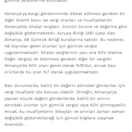
gümrük yetkililerine sunmalıdır.
Almanya’ya kargo gönderiminde dikkat edilmesi gereken bir
diğer önemli konu ise vergi oranları ve muafiyetlerdir.
Almanya’da ithalat vergileri, ürünün türüne ve değerine göre
değişiklik göstermektedir. Avrupa Birliği (AB) üyesi olan
Almanya, AB Gümrük Birliği kurallarına tabidir. Bu nedenle,
AB dışından gelen ürünler için gümrük vergisi
uygulanmaktadır. İthalat vergilerinin yanı sıra KDV (Katma
Değer Vergisi) de ödenmesi gereken diğer bir vergidir.
Almanya’da KDV oranı genel olarak %19’dur, ancak bazı
ürünlerde bu oran %7 olarak uygulanmaktadır.
Bazı durumlarda, belirli bir değerin altındaki gönderiler için
vergi muafiyeti söz konusu olabilir. Örneğin, Almanya’ya
yapılan küçük değerli gönderilerde, belirli bir sınırın
altındaki ürünler için gümrük vergisi veya KDV alınmayabilir.
Ancak, bu muafiyetlerin detayları ve sınırları zaman zaman
değişiklik gösterebileceği için güncel bilgilere ulaşmak
önemlidir.