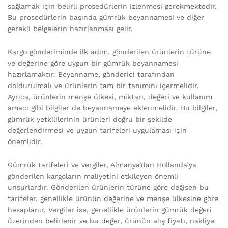
sağlamak için belirli prosedürlerin izlenmesi gerekmektedir.
Bu prosedürlerin başında gümrük beyannamesi ve diğer
gerekli belgelerin hazırlanması gelir.
Kargo gönderiminde ilk adım, gönderilen ürünlerin türüne
ve değerine göre uygun bir gümrük beyannamesi
hazırlamaktır. Beyanname, gönderici tarafından
doldurulmalı ve ürünlerin tam bir tanımını içermelidir.
Ayrıca, ürünlerin menşe ülkesi, miktarı, değeri ve kullanım
amacı gibi bilgiler de beyannameye eklenmelidir. Bu bilgiler,
gümrük yetkililerinin ürünleri doğru bir şekilde
değerlendirmesi ve uygun tarifeleri uygulaması için
önemlidir.
Gümrük tarifeleri ve vergiler, Almanya’dan Hollanda’ya
gönderilen kargoların maliyetini etkileyen önemli
unsurlardır. Gönderilen ürünlerin türüne göre değişen bu
tarifeler, genellikle ürünün değerine ve menşe ülkesine göre
hesaplanır. Vergiler ise, genellikle ürünlerin gümrük değeri
üzerinden belirlenir ve bu değer, ürünün alış fiyatı, nakliye