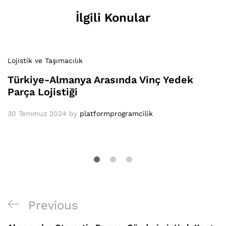
İlgili Konular
Lojistik ve Taşımacılık
Türkiye-Almanya Arasında Vinç Yedek
Parça Lojistiği
30 Temmuz 2024
by
platformprogramcilik
Yazı
Previous
Previous
gezinmesi
Post