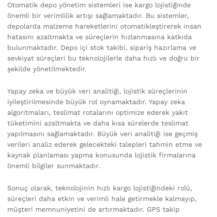
Otomatik depo yönetim sistemleri ise kargo lojistiğinde
önemli bir verimlilik artışı sağlamaktadır. Bu sistemler,
depolarda malzeme hareketlerini otomatikleştirerek insan
hatasını azaltmakta ve süreçlerin hızlanmasına katkıda
bulunmaktadır. Depo içi stok takibi, sipariş hazırlama ve
sevkiyat süreçleri bu teknolojilerle daha hızlı ve doğru bir
şekilde yönetilmektedir.
Yapay zeka ve büyük veri analitiği, lojistik süreçlerinin
iyileştirilmesinde büyük rol oynamaktadır. Yapay zeka
algoritmaları, teslimat rotalarını optimize ederek yakıt
tüketimini azaltmakta ve daha kısa sürelerde teslimat
yapılmasını sağlamaktadır. Büyük veri analitiği ise geçmiş
verileri analiz ederek gelecekteki talepleri tahmin etme ve
kaynak planlaması yapma konusunda lojistik firmalarına
önemli bilgiler sunmaktadır.
Sonuç olarak, teknolojinin hızlı kargo lojistiğindeki rolü,
süreçleri daha etkin ve verimli hale getirmekle kalmayıp,
müşteri memnuniyetini de artırmaktadır. GPS takip