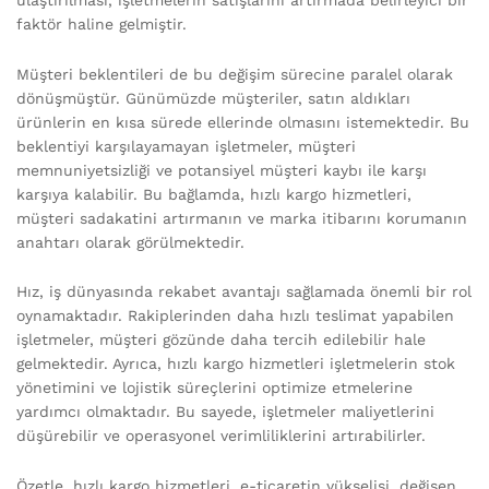
faktör haline gelmiştir.
Müşteri beklentileri de bu değişim sürecine paralel olarak
dönüşmüştür. Günümüzde müşteriler, satın aldıkları
ürünlerin en kısa sürede ellerinde olmasını istemektedir. Bu
beklentiyi karşılayamayan işletmeler, müşteri
memnuniyetsizliği ve potansiyel müşteri kaybı ile karşı
karşıya kalabilir. Bu bağlamda, hızlı kargo hizmetleri,
müşteri sadakatini artırmanın ve marka itibarını korumanın
anahtarı olarak görülmektedir.
Hız, iş dünyasında rekabet avantajı sağlamada önemli bir rol
oynamaktadır. Rakiplerinden daha hızlı teslimat yapabilen
işletmeler, müşteri gözünde daha tercih edilebilir hale
gelmektedir. Ayrıca, hızlı kargo hizmetleri işletmelerin stok
yönetimini ve lojistik süreçlerini optimize etmelerine
yardımcı olmaktadır. Bu sayede, işletmeler maliyetlerini
düşürebilir ve operasyonel verimliliklerini artırabilirler.
Özetle, hızlı kargo hizmetleri, e-ticaretin yükselişi, değişen