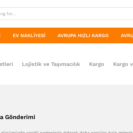
I
EV NAKLIYESI
AVRUPA HIZLI KARGO
AVRU
tleri
Lojistik ve Taşımacılık
Kargo
Kargo v
ya Gönderimi
, günümüzde çeşitli nedenlerle giderek daha popüler hale gelm