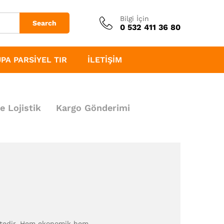
Bilgi İçin
Search
0 532 411 36 80
PA PARSIYEL TIR
İLETIŞIM
e Lojistik
Kargo Gönderimi
ektedir. Hem ekonomik hem…