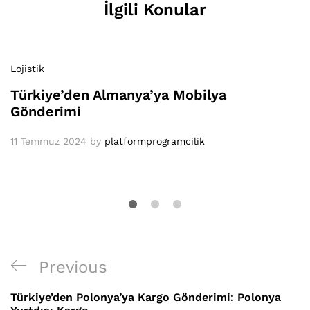
İlgili Konular
Lojistik
Türkiye’den Almanya’ya Mobilya
Gönderimi
11 Temmuz 2024
by
platformprogramcilik
Yazı
Previous
Previous
gezinmesi
Post
Türkiye’den Polonya’ya Kargo Gönderimi: Polonya