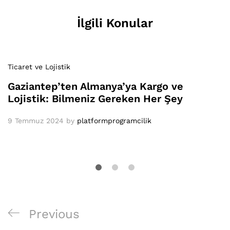
İlgili Konular
Ticaret ve Lojistik
Gaziantep’ten Almanya’ya Kargo ve
Lojistik: Bilmeniz Gereken Her Şey
9 Temmuz 2024
by
platformprogramcilik
Yazı
Previous
Previous