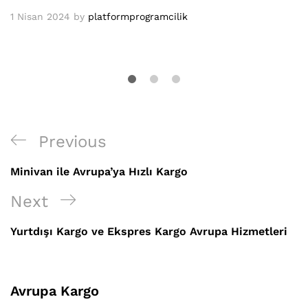
1 Nisan 2024
by
platformprogramcilik
Yazı
Previous
Previous
gezinmesi
Post
Minivan ile Avrupa’ya Hızlı Kargo
Next
Next
Post
Yurtdışı Kargo ve Ekspres Kargo Avrupa Hizmetleri
Avrupa Kargo