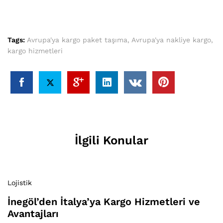
Tags:
Avrupa'ya kargo paket taşıma
,
Avrupa'ya nakliye kargo
,
kargo hizmetleri
İlgili Konular
Lojistik
İnegöl’den İtalya’ya Kargo Hizmetleri ve
Avantajları