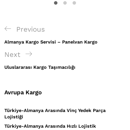
Yazı
Previous
Previous
gezinmesi
Post
Almanya Kargo Servisi – Panelvan Kargo
Next
Next
Post
Uluslararası Kargo Taşımacılığı
Avrupa Kargo
Türkiye-Almanya Arasında Vinç Yedek Parça
Lojistiği
Türkiye-Almanya Arasında Hızlı Lojistik