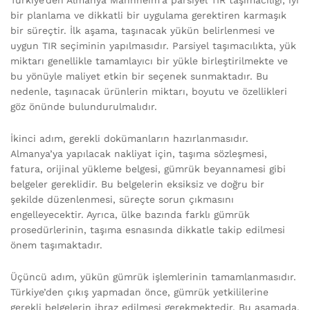
Türkiye’den Almanya Mannheim’a parsiyel TIR taşımacılığı, iyi
bir planlama ve dikkatli bir uygulama gerektiren karmaşık
bir süreçtir. İlk aşama, taşınacak yükün belirlenmesi ve
uygun TIR seçiminin yapılmasıdır. Parsiyel taşımacılıkta, yük
miktarı genellikle tamamlayıcı bir yükle birleştirilmekte ve
bu yönüyle maliyet etkin bir seçenek sunmaktadır. Bu
nedenle, taşınacak ürünlerin miktarı, boyutu ve özellikleri
göz önünde bulundurulmalıdır.
İkinci adım, gerekli dokümanların hazırlanmasıdır.
Almanya’ya yapılacak nakliyat için, taşıma sözleşmesi,
fatura, orijinal yükleme belgesi, gümrük beyannamesi gibi
belgeler gereklidir. Bu belgelerin eksiksiz ve doğru bir
şekilde düzenlenmesi, süreçte sorun çıkmasını
engelleyecektir. Ayrıca, ülke bazında farklı gümrük
prosedürlerinin, taşıma esnasında dikkatle takip edilmesi
önem taşımaktadır.
Üçüncü adım, yükün gümrük işlemlerinin tamamlanmasıdır.
Türkiye’den çıkış yapmadan önce, gümrük yetkililerine
gerekli belgelerin ibraz edilmesi gerekmektedir. Bu aşamada,