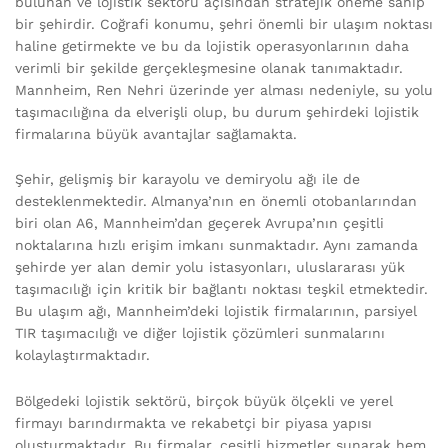
bulunan ve lojistik sektörü açısından stratejik öneme sahip
bir şehirdir. Coğrafi konumu, şehri önemli bir ulaşım noktası
haline getirmekte ve bu da lojistik operasyonlarının daha
verimli bir şekilde gerçekleşmesine olanak tanımaktadır.
Mannheim, Ren Nehri üzerinde yer alması nedeniyle, su yolu
taşımacılığına da elverişli olup, bu durum şehirdeki lojistik
firmalarına büyük avantajlar sağlamakta.
Şehir, gelişmiş bir karayolu ve demiryolu ağı ile de
desteklenmektedir. Almanya’nın en önemli otobanlarından
biri olan A6, Mannheim’dan geçerek Avrupa’nın çeşitli
noktalarına hızlı erişim imkanı sunmaktadır. Aynı zamanda
şehirde yer alan demir yolu istasyonları, uluslararası yük
taşımacılığı için kritik bir bağlantı noktası teşkil etmektedir.
Bu ulaşım ağı, Mannheim’deki lojistik firmalarının, parsiyel
TIR taşımacılığı ve diğer lojistik çözümleri sunmalarını
kolaylaştırmaktadır.
Bölgedeki lojistik sektörü, birçok büyük ölçekli ve yerel
firmayı barındırmakta ve rekabetçi bir piyasa yapısı
oluşturmaktadır. Bu firmalar, çeşitli hizmetler sunarak hem