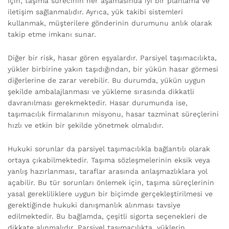
için, taşıma sürecinin her aşamasında iyi bir planlama ve
iletişim sağlanmalıdır. Ayrıca, yük takibi sistemleri
kullanmak, müşterilere gönderinin durumunu anlık olarak
takip etme imkanı sunar.
Diğer bir risk, hasar gören eşyalardır. Parsiyel taşımacılıkta,
yükler birbirine yakın taşıdığından, bir yükün hasar görmesi
diğerlerine de zarar verebilir. Bu durumda, yükün uygun
şekilde ambalajlanması ve yükleme sırasında dikkatli
davranılması gerekmektedir. Hasar durumunda ise,
taşımacılık firmalarının misyonu, hasar tazminat süreçlerini
hızlı ve etkin bir şekilde yönetmek olmalıdır.
Hukuki sorunlar da parsiyel taşımacılıkla bağlantılı olarak
ortaya çıkabilmektedir. Taşıma sözleşmelerinin eksik veya
yanlış hazırlanması, taraflar arasında anlaşmazlıklara yol
açabilir. Bu tür sorunları önlemek için, taşıma süreçlerinin
yasal gerekliliklere uygun bir biçimde gerçekleştirilmesi ve
gerektiğinde hukuki danışmanlık alınması tavsiye
edilmektedir. Bu bağlamda, çeşitli sigorta seçenekleri de
dikkate alınmalıdır. Parsiyel taşımacılıkta, yüklerin