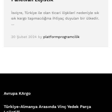
İsviçre, Türkiye ile olan ticari ilişkileri nedeniyle sık
sık kargo taşımacılığına ihtiyaç duyulan bir ülkedir.
…
20 Şubat 2024
by
platformprogramcilik
Avrupa KArgo
Türkiye-Almanya Arasında Vinç Yedek Parça