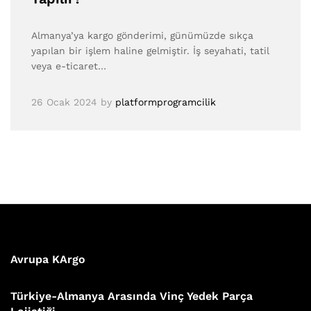
Almanya’ya kargo gönderimi, günümüzde sıkça
yapılan bir işlem haline gelmiştir. İş seyahati, tatil
veya e-ticaret…
26 Ocak 2024
by
platformprogramcilik
Avrupa KArgo
Türkiye-Almanya Arasında Vinç Yedek Parça