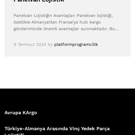
Panelvan Lojistiğin Avantajları Panelvan lojistiği,
özellikle Almanya’dan Fransa’ya hızlı kargo
gönderiminde önemli avantajlar sunmaktadır. Bu…
9 Temmuz 2024
by
platformprogramcilik
Avrupa KArgo
Türkiye-Almanya Arasında Vinç Yedek Parça