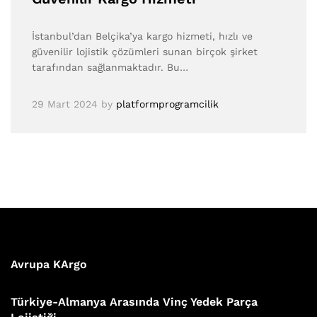
İstanbul’dan Belçika’ya kargo hizmeti, hızlı ve
güvenilir lojistik çözümleri sunan birçok şirket
tarafından sağlanmaktadır. Bu…
29 Mart 2024
by
platformprogramcilik
Avrupa KArgo
Türkiye-Almanya Arasında Vinç Yedek Parça