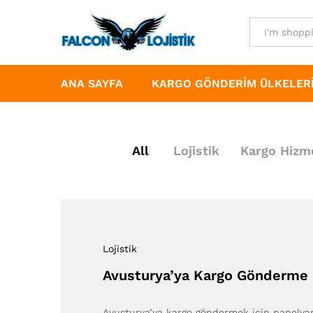
All
ANA SAYFA
KARGO GÖNDERIM ÜLKELER
All
Lojistik
Kargo Hizme
Lojistik
Avusturya’ya Kargo Gönderme 
Avusturya’ya kargo göndermek için panelvan 