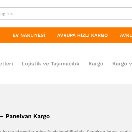
I
EV NAKLIYESI
AVRUPA HIZLI KARGO
AVRU
tleri
Lojistik ve Taşımacılık
Kargo
Kargo v
– Panelvan Kargo
kargo hizmetlerinden faydalanabilirsiniz. Panelvan kargo, geniş 