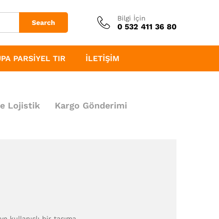
Bilgi İçin
Search
0 532 411 36 80
PA PARSIYEL TIR
İLETIŞIM
e Lojistik
Kargo Gönderimi
ve kullanışlı bir taşıma…