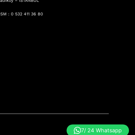
adıköy – İSTANBUL
SM : 0 532 411 36 80
7/ 24 Whatsapp