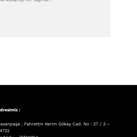
dresimiz :
asanpaşa , Fahrettin Kerim Gökay Cad. No : 27 / 3 –
4722