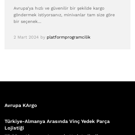
Avrupa’ya hızlı ve güvenilir bir şekilde kargo
göndermek istiyorsanız, minivanlar tam size göre
bir seçenek…
2 Mart 2024
by
platformprogramcilik
Avrupa KArgo
Türkiye-Almanya Arasında Vinç Yedek Parça
Lojistiği