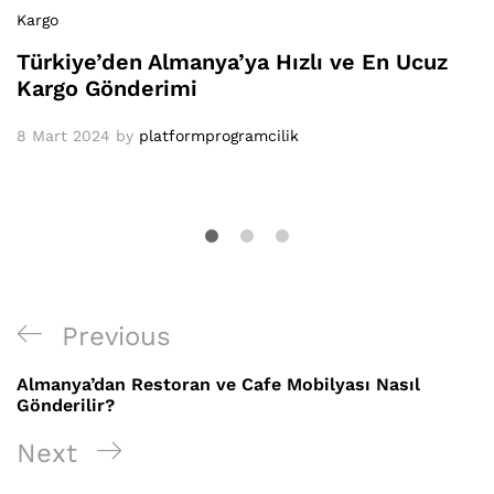
Kargo
Türkiye’den Almanya’ya Hızlı ve En Ucuz
Kargo Gönderimi
8 Mart 2024
by
platformprogramcilik
Yazı
Previous
Previous
gezinmesi
Post
Almanya’dan Restoran ve Cafe Mobilyası Nasıl
Gönderilir?
Next
Next
Post