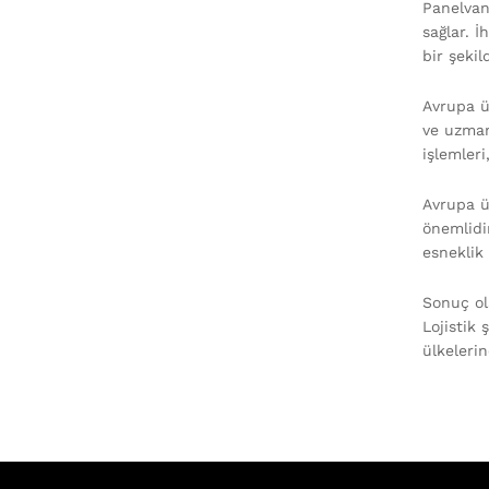
Panelvan 
sağlar. İ
bir şekil
Avrupa ül
ve uzman
işlemleri
Avrupa ül
önemlidir
esneklik 
Sonuç ola
Lojistik 
ülkelerin