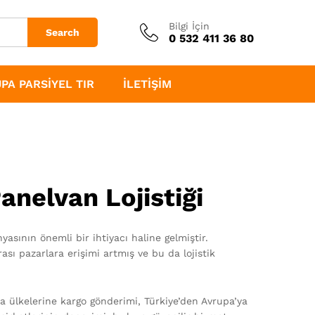
Bilgi İçin
Search
0 532 411 36 80
PA PARSIYEL TIR
İLETIŞIM
anelvan Lojistiği
asının önemli bir ihtiyacı haline gelmiştir.
rası pazarlara erişimi artmış ve bu da lojistik
a ülkelerine kargo gönderimi, Türkiye’den Avrupa’ya