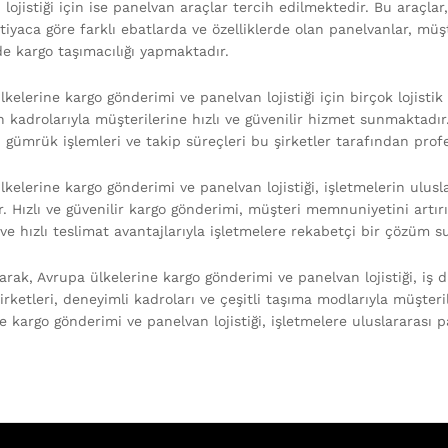
lojistiği için ise panelvan araçlar tercih edilmektedir. Bu araçla
htiyaca göre farklı ebatlarda ve özelliklerde olan panelvanlar, müş
de kargo taşımacılığı yapmaktadır.
kelerine kargo gönderimi ve panelvan lojistiği için birçok lojistik
 kadrolarıyla müşterilerine hızlı ve güvenilir hizmet sunmaktadır
, gümrük işlemleri ve takip süreçleri bu şirketler tarafından prof
kelerine kargo gönderimi ve panelvan lojistiği, işletmelerin ulusla
. Hızlı ve güvenilir kargo gönderimi, müşteri memnuniyetini artırır
ve hızlı teslimat avantajlarıyla işletmelere rekabetçi bir çözüm s
rak, Avrupa ülkelerine kargo gönderimi ve panelvan lojistiği, iş d
şirketleri, deneyimli kadroları ve çeşitli taşıma modlarıyla müşter
e kargo gönderimi ve panelvan lojistiği, işletmelere uluslararası 